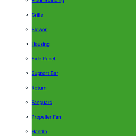
Grille
Blower
Housing
Side Panel
Support Bar
Return
Fanguard
Propeller Fan
Handle