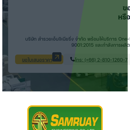
ข
หรื
บริษัท สำรวยเอ็นจิเนียริ่ง จำกัด พร้อมให้บริการ On
9001:2015 และกำลังการผลิต
ขอใบเสนอราคา
โทร: (+66) 2-810-1260-7