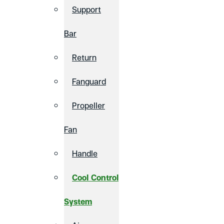
Support
Bar
Return
Fanguard
Propeller
Fan
Handle
Cool Control
System